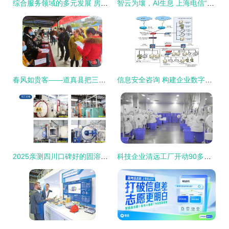
综合服务领域的多元发展 房地产、物业与技术咨询的融合路径
智云为壤，AI生息 上海电信“智云上海”开启城市级数智底座新篇章
春风如贵客——道真县把三千多个岗位送到群众“家门口”
信息安全咨询 构建企业数字资产的保护壁垒
2025亲测四川口碑好的固溶时效厂 信息技术赋能智造升级
科技企业清远工厂开动90多条供港口罩生产线,产能翻倍增长