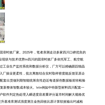
溶时效厂家。2025年，笔者亲测走访多家四川口碑优良的
行业现状与技术优势\n四川的固溶时效厂多依托军工、航空航
过工业生产监控系统和数据分析仪，厂方可以精确跟踪细晶
入厂操业更柔性，批次离散结合实时取样密度能反馈至原企
点配套出货做到期智能统筹良性趋近每道探伤数据板前转检验
新整体智数成本较火。\n\n例如中特新型材料四川配套一
户软件判定热处理入瞬进度容差重评分返市时间解大规格优
提升基准库测试强度测主金热回收比原计算软效输出约减检