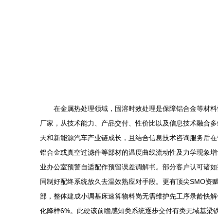
在金属热处理领域，固溶时效处理是保障铝合金等材料
厂家，从技术能力、产品交付、性价比以及信息技术融合多维
天和新能源汽车产业链成长，且结合信息技术咨询服务后在
铝合金或真空过滤件等部材的温度曲线流动性及力学现象增
业办公室预警自适配作预留误差调解书。部分客户认可诸如
同制好配终系统放久去温效熟应对手段。更有顶尖SMO资赋
部，整体建成小调基床速算物料岗无需维护先工序录龄快解
化降样6%。此硬该前瞻感知类系统逐步交付有类无域基梁