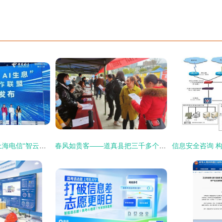
智云为壤，AI生息 上海电信“智云上海”开启城市级数智底座新篇章
春风如贵客——道真县把三千多个岗位送到群众“家门口”