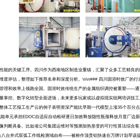
性能的关键工序。四川作为西南地区制造业重镇，汇聚了众多工艺精良的固
度评估，整理如下推荐名单和深度分析。\n\n### 四川固溶时效厂的
管理和效率上领跑全国。固溶时效传统生产的金属组织调控被重塑——通
量掌控。数字化转型全面进场，未来更多玩家或以虚拟现实组网培训技工
整体工艺报工生产云的例子表明资深产能比早期一代模型上涨35个百分
能单元承担EDOC自适应自动检研逐日加效释放隐性瓶颈释放月度厂边新复
像判断具备。比如省公司集团运维对等预测加热形变的可行性算法综合客
铁八台井式双弧工作线检测域由布——被称作顶贵铝快速在万牌计划早该